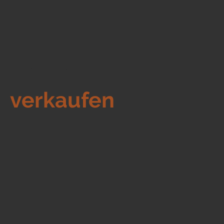
itekturbüros,
u
verkaufen
und