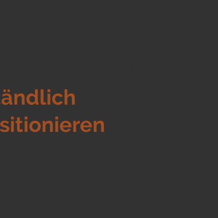
tentwicklern und Arch
tändlich
zu machen, z
sitionieren
.