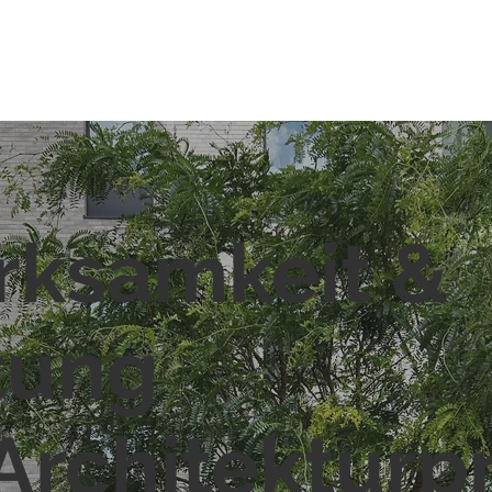
rksamkeit &
tung
 Architekturp